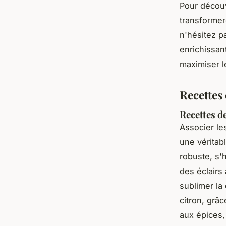
Pour décou
transforme
n'hésitez p
enrichissan
maximiser le
Recettes
Recettes de
Associer l
une véritab
robuste, s'
des éclairs
sublimer l
citron, grâ
aux épices,