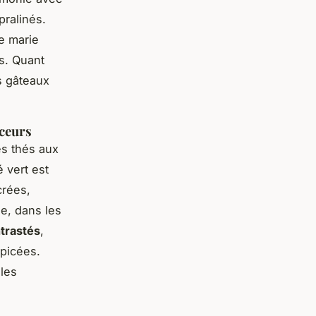
pralinés.
se marie
ts. Quant
s gâteaux
uceurs
es thés aux
 vert est
crées,
e, dans les
trastés
,
épicées.
les