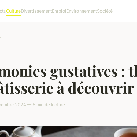
ctu
Culture
Divertissement
Emploi
Environnement
Société
e
onies gustatives : t
âtisserie à découvrir
cembre 2024 — 5 min de lecture