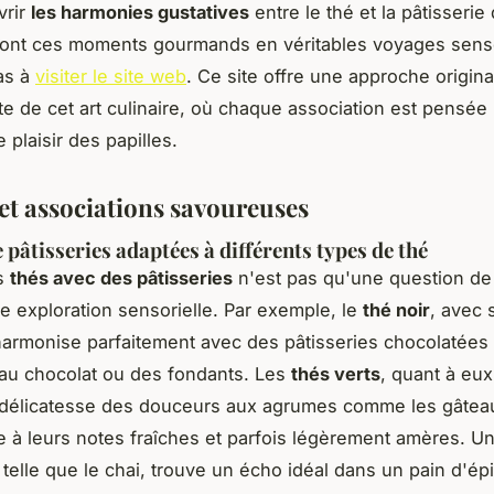
vrir
les harmonies gustatives
entre le thé et la pâtisserie 
ront ces moments gourmands en véritables voyages senso
as à
visiter le site web
. Ce site offre une approche origina
te de cet art culinaire, où chaque association est pensée
 plaisir des papilles.
 et associations savoureuses
 pâtisseries adaptées à différents types de thé
es
thés avec des pâtisseries
n'est pas qu'une question de
le exploration sensorielle. Par exemple, le
thé noir
, avec 
harmonise parfaitement avec des pâtisseries chocolatées 
 au chocolat ou des fondants. Les
thés verts
, quant à eux
a délicatesse des douceurs aux agrumes comme les gâtea
ce à leurs notes fraîches et parfois légèrement amères. U
 telle que le chai, trouve un écho idéal dans un pain d'ép