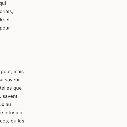
qui
riels,
le et
 pour
 goût, mais
sa saveur
telles que
, savent
ux au
ne infusion
ices, où les