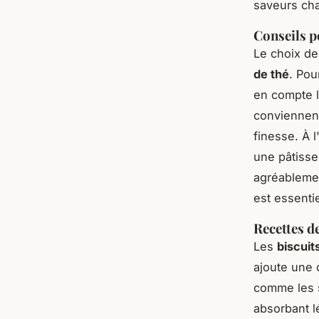
saveurs cha
Conseils po
Le choix de
de thé
. Pou
en compte l
conviennent
finesse. À 
une pâtisse
agréablemen
est essenti
Recettes de
Les
biscuit
ajoute une 
comme les s
absorbant l