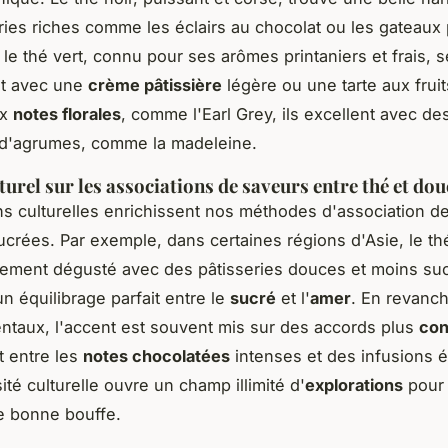
ries riches comme les éclairs au chocolat ou les gateaux 
, le thé vert, connu pour ses arômes printaniers et frais, 
nt avec une
crème pâtissière
légère ou une tarte aux frui
ux
notes florales
, comme l'Earl Grey, ils excellent avec de
 d'agrumes, comme la madeleine.
turel sur les associations de saveurs entre thé et do
ons culturelles enrichissent nos méthodes d'association d
crées. Par exemple, dans certaines régions d'Asie, le thé
llement dégusté avec des pâtisseries douces et moins su
n équilibrage parfait entre le
sucré
et l'
amer
. En revanch
ntaux, l'accent est souvent mis sur des accords plus
con
t entre les
notes chocolatées
intenses et des infusions 
ité culturelle ouvre un champ illimité d'
explorations
pour 
e bonne bouffe.