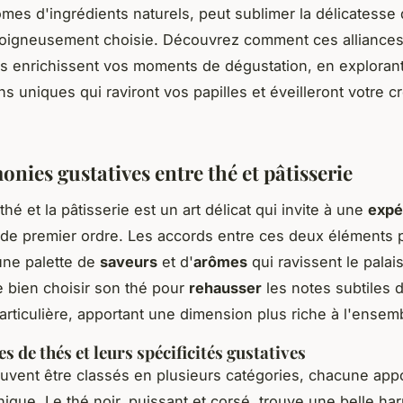
ômes d'ingrédients naturels, peut sublimer la délicatesse
soigneusement choisie. Découvrez comment ces alliance
 enrichissent vos moments de dégustation, en exploran
 uniques qui raviront vos papilles et éveilleront votre cr
nies gustatives entre thé et pâtisserie
thé et la pâtisserie est un art délicat qui invite à une
expé
de premier ordre. Les accords entre ces deux éléments 
une palette de
saveurs
et d'
arômes
qui ravissent le palais.
e bien choisir son thé pour
rehausser
les notes subtiles 
articulière, apportant une dimension plus riche à l'ensemb
s de thés et leurs spécificités gustatives
uvent être classés en plusieurs catégories, chacune app
nique. Le thé noir, puissant et corsé, trouve une belle h