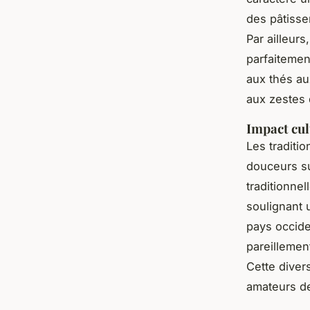
des pâtisse
Par ailleurs
parfaiteme
aux thés a
aux zestes
Impact cul
Les traditi
douceurs su
traditionne
soulignant u
pays occide
pareillemen
Cette divers
amateurs d