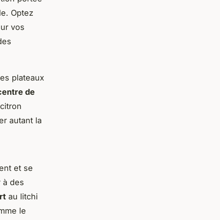
le. Optez
eur vos
 des
des plateaux
centre de
citron
er autant la
ent et se
r à des
rt
au litchi
omme le