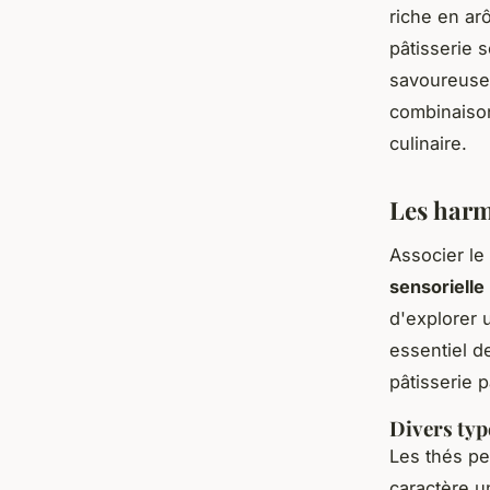
riche en ar
pâtisserie 
savoureuses
combinaisons
culinaire.
Les harmo
Associer le 
sensorielle
d'explorer 
essentiel d
pâtisserie p
Divers type
Les thés pe
caractère u