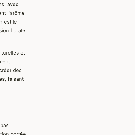
ns, avec
ent l'arôme
 est le
ion florale
turelles et
ment
 créer des
s, faisant
 pas
ntion portée