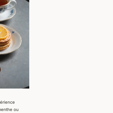
périence
 menthe ou