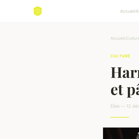
Accueil
A
Accueil
›
Cultur
CULTURE
Harm
et p
Élise — 12 dé