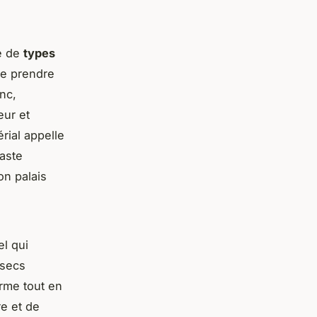
té de
types
de prendre
nc,
eur et
rial appelle
aste
on palais
l qui
 secs
rme tout en
re et de