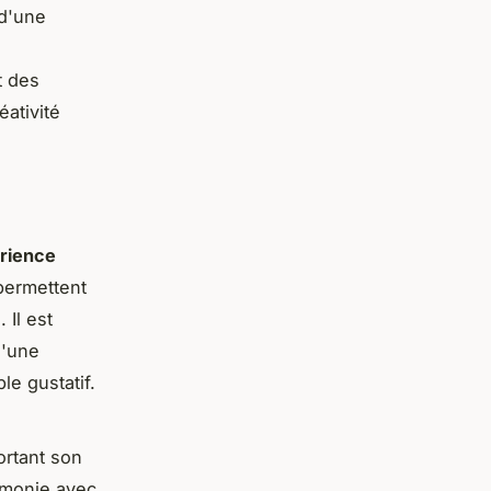
 d'une
s
t des
éativité
rience
permettent
 Il est
d'une
le gustatif.
ortant son
armonie avec