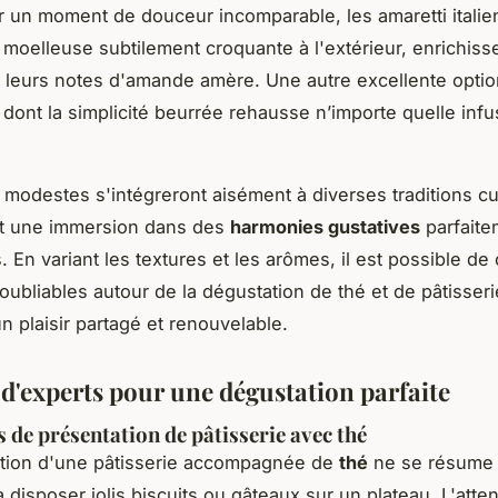
ur un moment de douceur incomparable, les amaretti italie
e moelleuse subtilement croquante à l'extérieur, enrichiss
 leurs notes d'amande amère. Une autre excellente option
 dont la simplicité beurrée rehausse n’importe quelle infus
s modestes s'intégreront aisément à diverses traditions cul
t une immersion dans des
harmonies gustatives
parfaite
 En variant les textures et les arômes, il est possible de
ubliables autour de la dégustation de thé et de pâtisserie
n plaisir partagé et renouvelable.
 d'experts pour une dégustation parfaite
 de présentation de pâtisserie avec thé
ation d'une pâtisserie accompagnée de
thé
ne se résume
 disposer jolis biscuits ou gâteaux sur un plateau. L'atte