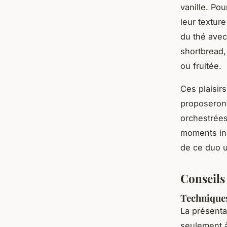
vanille. Po
leur textur
du thé avec
shortbread,
ou fruitée.
Ces plaisir
proposeron
orchestrées.
moments ino
de ce duo u
Conseils
Techniques
La présent
seulement à