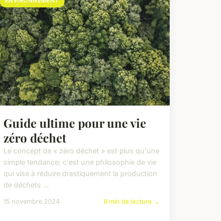
ENVIRONNEMENT
Guide ultime pour une vie
zéro déchet
Le concept de « zéro déchet » est plus qu'une
simple tendance; c'est une philosophie de vie
qui vise à réduire drastiquement la production
de déchets ...
15 novembre 2024
6 min de lecture →