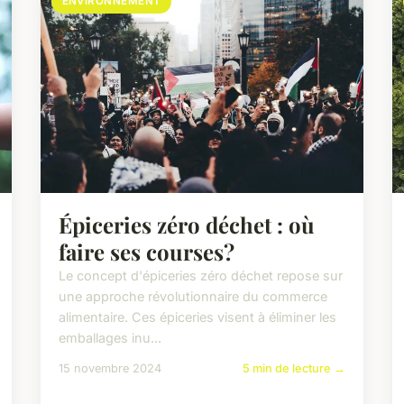
ENVIRONNEMENT
Épiceries zéro déchet : où
faire ses courses?
Le concept d'épiceries zéro déchet repose sur
une approche révolutionnaire du commerce
alimentaire. Ces épiceries visent à éliminer les
emballages inu...
15 novembre 2024
5 min de lecture →