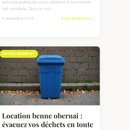
astuces pratiques vous aideront à surmonter
cet obstacle. Que ce soi...
6 décembre 2024
4 min de lecture →
ENVIRONNEMENT
Location benne obernai :
évacuez vos déchets en toute