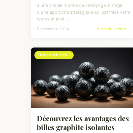
à une simple routine de nettoyage. Il s'agit
d'une approche stratégique qui optimise votre
temps et amé...
5 décembre 2024
5 min de lecture →
ENVIRONNEMENT
Découvrez les avantages des
billes graphite isolantes