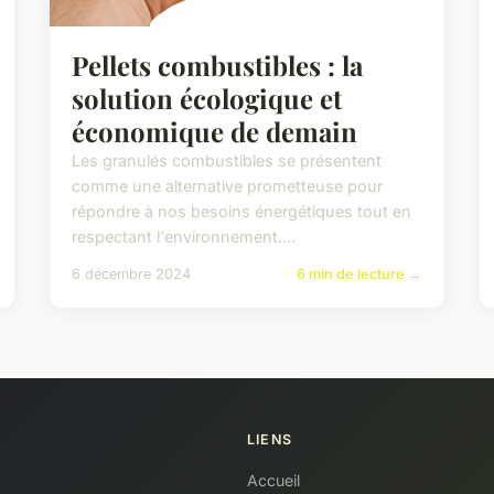
Pellets combustibles : la
solution écologique et
économique de demain
Les granulés combustibles se présentent
comme une alternative prometteuse pour
répondre à nos besoins énergétiques tout en
respectant l'environnement....
6 décembre 2024
6 min de lecture →
LIENS
Accueil