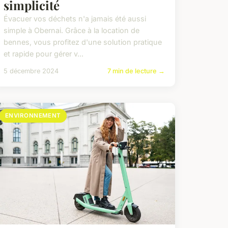
simplicité
Évacuer vos déchets n'a jamais été aussi
simple à Obernai. Grâce à la location de
bennes, vous profitez d'une solution pratique
et rapide pour gérer v...
5 décembre 2024
7 min de lecture →
ENVIRONNEMENT