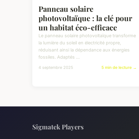
Panneau solaire
photovoltaïque : la clé pour
un habitat éco-efficace
Le panneau solaire photovoltaïque transforme
la lumière du soleil en électricité propre,
réduisant ainsi la dépendance aux énergies
fossiles. Adaptés ...
4 septembre 2025
5 min de lecture →
Sigmatek Players