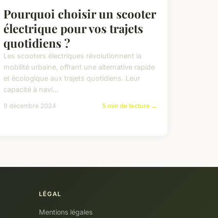
Pourquoi choisir un scooter
électrique pour vos trajets
quotidiens ?
Les scooters électriques révolutionnent la
mobilité urbaine, offrant une alternative rapide
et écologique aux trajets quotidiens. Leur
capacité à navi...
9 décembre 2024
5 min de lecture →
LÉGAL
Mentions légales