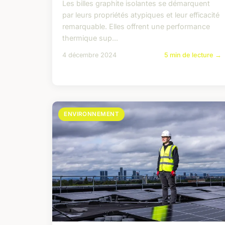
Les billes graphite isolantes se démarquent
par leurs propriétés atypiques et leur efficacité
remarquable. Elles offrent une performance
thermique sup...
4 décembre 2024
5 min de lecture →
ENVIRONNEMENT