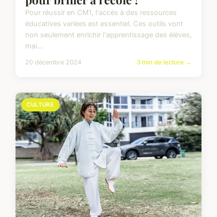
Pour réussir en CM1, l'accès à des ressources
éducatives variées est essentiel. Ces outils vont
non seulement enrichir l'apprentissage des élèves,
mai...
20 décembre 2024
3 min de lecture →
CULTURE