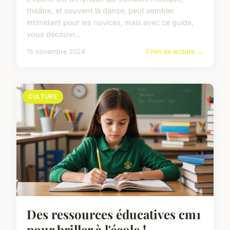
théâtre, et souvent la danse, peut sembler
intimidant pour les novices, mais avec ce guide,
vous découvr...
15 novembre 2024
7 min de lecture →
CULTURE
Des ressources éducatives cm1
pour briller à l'école !