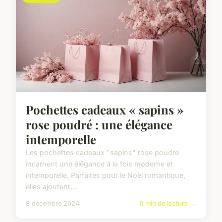
Pochettes cadeaux « sapins »
rose poudré : une élégance
intemporelle
Les pochettes cadeaux "sapins" rose poudré
incarnent une élégance à la fois moderne et
intemporelle. Parfaites pour le Noël romantique,
elles ajoutent...
8 décembre 2024
5 min de lecture →