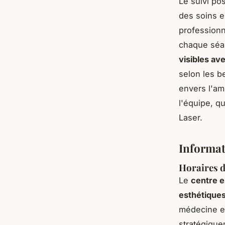
Le suivi pos
des soins es
professionn
chaque séa
visibles av
selon les b
envers l'am
l'équipe, q
Laser.
Informat
Horaires d
Le
centre e
esthétique
médecine es
stratégique