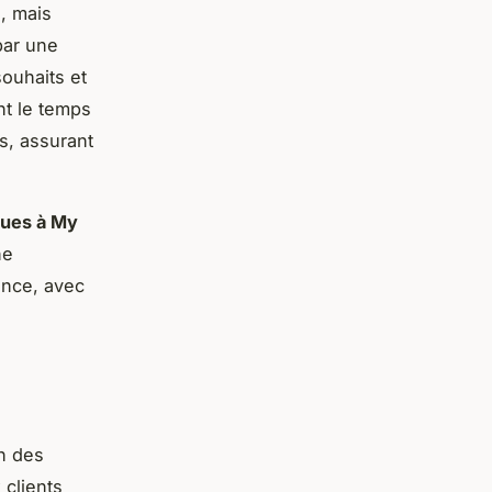
é, mais
par une
souhaits et
nt le temps
s, assurant
ques à My
ne
ance, avec
on des
 clients