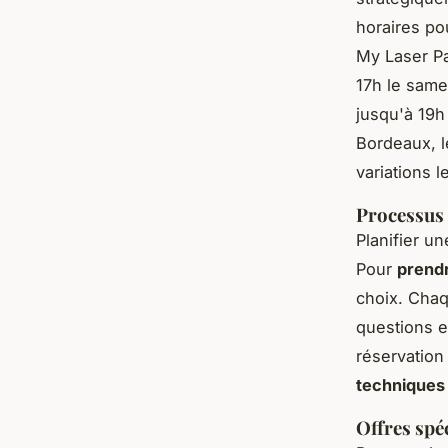
horaires po
My Laser Pa
17h le same
jusqu'à 19h
Bordeaux, l
variations l
Processus 
Planifier u
Pour
prend
choix. Chaq
questions e
réservation 
techniques
Offres spé