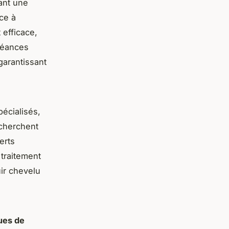
ant une
ce à
 efficace,
 séances
garantissant
écialisés,
 cherchent
erts
 traitement
uir chevelu
ues de