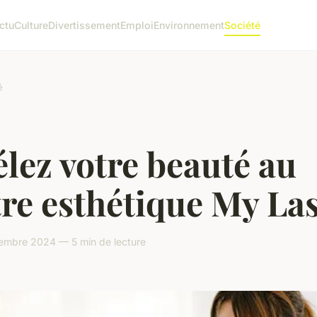
ctu
Culture
Divertissement
Emploi
Environnement
Société
é
lez votre beauté au
re esthétique My La
cembre 2024 — 5 min de lecture