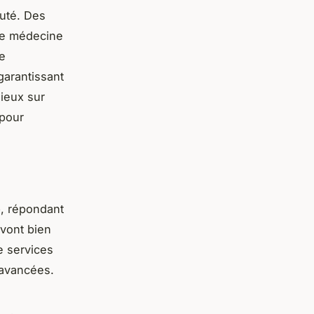
auté. Des
 de médecine
e
garantissant
ieux sur
 pour
é
, répondant
 vont bien
e services
 avancées.