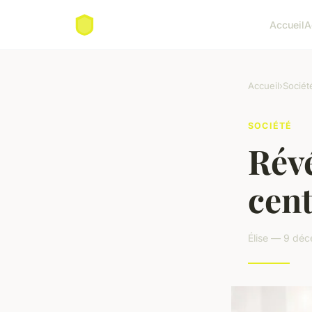
Accueil
A
Accueil
›
Sociét
SOCIÉTÉ
Révé
cent
Élise — 9 dé