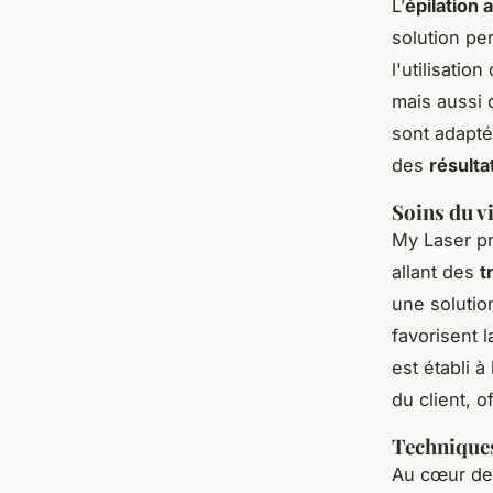
L’
épilation 
solution pe
l'utilisati
mais aussi 
sont adapté
des
résulta
Soins du vi
My Laser pr
allant des
t
une solutio
favorisent 
est établi 
du client, o
Techniques
Au cœur de 