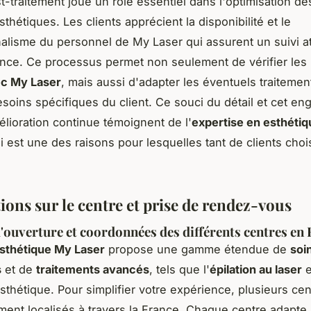
t-traitement joue un rôle essentiel dans l'optimisation de
thétiques. Les clients apprécient la disponibilité et le
alisme du personnel de My Laser qui assurent un suivi at
nce. Ce processus permet non seulement de vérifier les
ec My Laser
, mais aussi d'adapter les éventuels traitement
esoins spécifiques du client. Ce souci du détail et cet e
élioration continue témoignent de l'
expertise en esthétiq
ui est une des raisons pour lesquelles tant de clients cho
ions sur le centre et prise de rendez-vous
'ouverture et coordonnées des différents centres en
sthétique My Laser
propose une gamme étendue de
soi
s
et de
traitements avancés
, tels que l'
épilation au laser
e
thétique. Pour simplifier votre expérience, plusieurs cen
ment localisés à travers la France. Chaque centre adapte