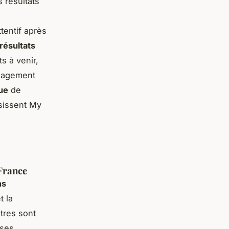
s résultats
tentif après
résultats
s à venir,
ngagement
ue
de
isissent My
 France
ns
t la
tres sont
 ses