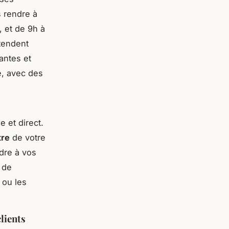
s rendre à
, et de 9h à
étendent
antes et
e, avec des
 et direct.
tre
de votre
dre à vos
 de
ou les
lients