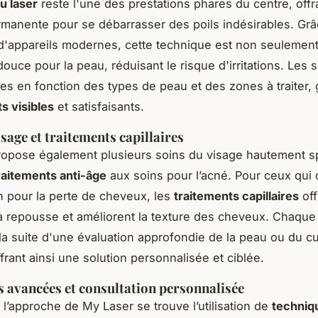
au laser
reste l'une des prestations phares du centre, offr
rmanente pour se débarrasser des poils indésirables. Grâ
on d'appareils modernes, cette technique est non seulement
douce pour la peau, réduisant le risque d'irritations. Les
es en fonction des types de peau et des zones à traiter, 
ts visibles
et satisfaisants.
sage et traitements capillaires
opose également plusieurs soins du visage hautement sp
raitements anti-âge
aux soins pour l’acné. Pour ceux qui
n pour la perte de cheveux, les
traitements capillaires
off
la repousse et améliorent la texture des cheveux. Chaque
à la suite d'une évaluation approfondie de la peau ou du c
ffrant ainsi une solution personnalisée et ciblée.
 avancées et consultation personnalisée
l’approche de My Laser se trouve l’utilisation de
techniq