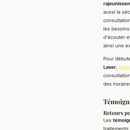
rajeunisse
aussi la sé
consultatio
les besoins
d'écouter e
ainsi une e
Pour débute
Laser
,
cliqu
consultatio
des horaire
Témoigna
Retours pos
Les
témoign
traitements