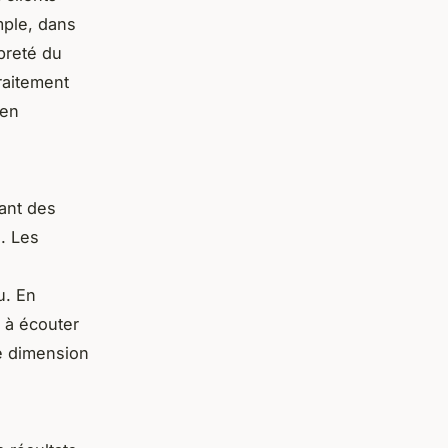
ple, dans
opreté du
traitement
 en
tant des
u. Les
u. En
é à écouter
re dimension